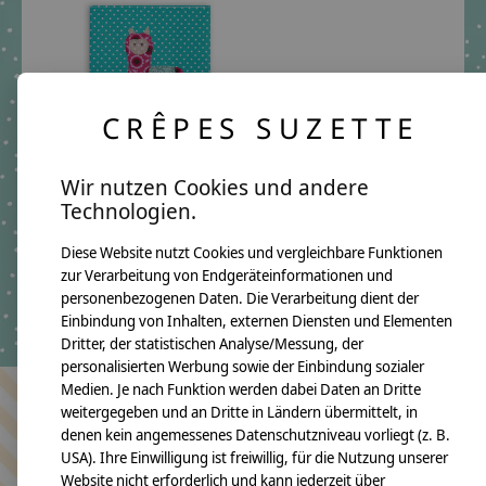
CRÊPES SUZETTE
Wir nutzen Cookies und andere
Mutterpasshülle aus
Technologien.
Stoff - Lama, Hülle für
Mutterpass aus Stoff
Diese Website nutzt Cookies und vergleichbare Funktionen
zur Verarbeitung von Endgeräteinformationen und
€19,09 *
personenbezogenen Daten. Die Verarbeitung dient der
*Inkl. MwSt. zzgl.
Einbindung von Inhalten, externen Diensten und Elementen
Versandkosten
Dritter, der statistischen Analyse/Messung, der
personalisierten Werbung sowie der Einbindung sozialer
Medien. Je nach Funktion werden dabei Daten an Dritte
weitergegeben und an Dritte in Ländern übermittelt, in
Bleiben Sie in Kontakt
denen kein angemessenes Datenschutzniveau vorliegt (z. B.
USA). Ihre Einwilligung ist freiwillig, für die Nutzung unserer
Website nicht erforderlich und kann jederzeit über