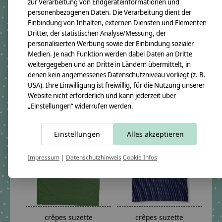
zur Verarbeitung von Endgeräteinformationen und
personenbezogenen Daten. Die Verarbeitung dient der
Einbindung von Inhalten, externen Diensten und Elementen
crêpes suzette
crêpes suzette
Dritter, der statistischen Analyse/Messung, der
Krabbeldecke mit Namen
Krabbeldecke mit Namen
personalisierten Werbung sowie der Einbindung sozialer
für kleine Bauarbeiter
mit Hubschrauber und
Medien. Je nach Funktion werden dabei Daten an Dritte
mit Kran, Bagger und
Flugzeug für kleine
weitergegeben und an Dritte in Ländern übermittelt, in
Bauarbeiter
Piloten
denen kein angemessenes Datenschutzniveau vorliegt (z. B.
€119,90 - €199,90
€119,90 - €199,90
USA). Ihre Einwilligung ist freiwillig, für die Nutzung unserer
Website nicht erforderlich und kann jederzeit über
*Inkl. MwSt. zzgl.
*Inkl. MwSt. zzgl.
Versandkosten
Versandkosten
„Einstellungen“ widerrufen werden.
Einstellungen
Alles akzeptieren
Impressum
|
Datenschutzhinweis
Cookie Infos
crêpes suzette
crêpes suzette