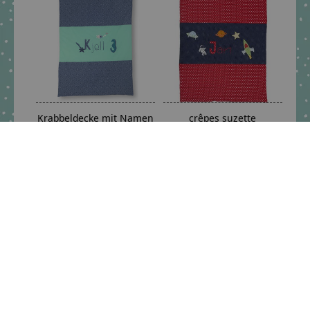
Krabbeldecke mit Namen
crêpes suzette
als Geschenk zur Taufe,
Krabbeldecke mit Namen
Motiv: Unterwasserwelt
für kleine Raumfahrer
€119,90 - €199,90
€119,90 - €199,90
*Inkl. MwSt. zzgl.
*Inkl. MwSt. zzgl.
Versandkosten
Versandkosten