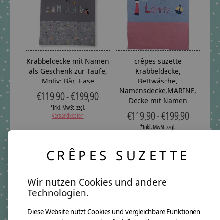
Krabbeldecke mit Namen
crêpes suzette
als Geschenk zur Taufe,
Krabbeldecke,
Motiv: Bär, Hase
Bettwäsche,
Namensdecke,MARINE,
€119,90 - €199,90
Decke mit Namen
*Inkl. MwSt. zzgl.
€119,90 - €199,90
Versandkosten
*Inkl. MwSt. zzgl.
Versandkosten
CRÊPES SUZETTE
Wir nutzen Cookies und andere
Technologien.
Diese Website nutzt Cookies und vergleichbare Funktionen