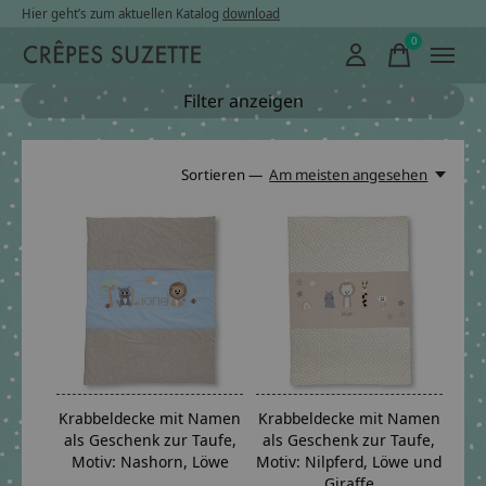
Hier geht’s zum aktuellen Katalog
download
0
items
Filter anzeigen
Sortieren —
Am meisten angesehen
Krabbeldecke mit Namen
Krabbeldecke mit Namen
als Geschenk zur Taufe,
als Geschenk zur Taufe,
Motiv: Nashorn, Löwe
Motiv: Nilpferd, Löwe und
Giraffe