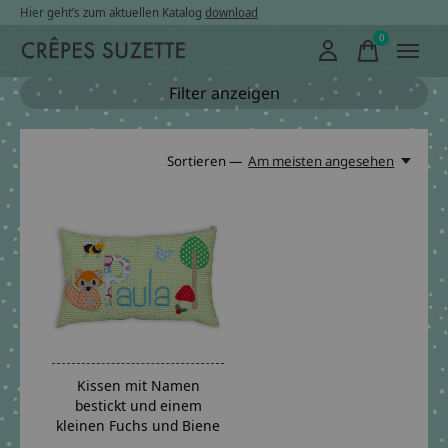
Hier geht’s zum aktuellen Katalog
download
0
items
Filter anzeigen
Sortieren —
Am meisten angesehen
Kissen mit Namen
bestickt und einem
kleinen Fuchs und Biene