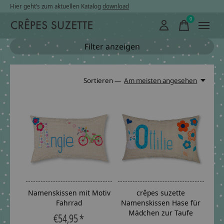
Hier geht’s zum aktuellen Katalog
download
0
items
Filter anzeigen
Sortieren —
Am meisten angesehen
Namenskissen mit Motiv
crêpes suzette
Fahrrad
Namenskissen Hase für
Mädchen zur Taufe
€54,95 *