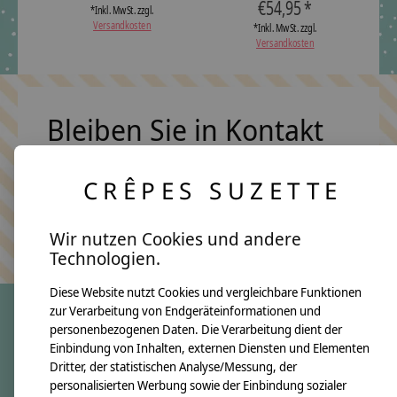
€54,95 *
*Inkl. MwSt. zzgl.
Versandkosten
*Inkl. MwSt. zzgl.
Versandkosten
Bleiben Sie in Kontakt
CRÊPES SUZETTE
Abonn
Keine Sorge, wir übertreiben es nicht
Wir nutzen Cookies und andere
Technologien.
Diese Website nutzt Cookies und vergleichbare Funktionen
zur Verarbeitung von Endgeräteinformationen und
personenbezogenen Daten. Die Verarbeitung dient der
crêpes suzette
Einbindung von Inhalten, externen Diensten und Elementen
Dritter, der statistischen Analyse/Messung, der
Über uns
personalisierten Werbung sowie der Einbindung sozialer