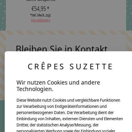
€54,95 *
*Inkl. MwSt. zzgl.
Versandkosten
Bleiben Sie in Kontakt
CRÊPES SUZETTE
Abonn
Wir nutzen Cookies und andere
Keine Sorge, wir übertreiben es nicht
Technologien.
Diese Website nutzt Cookies und vergleichbare Funktionen
zur Verarbeitung von Endgeräteinformationen und
personenbezogenen Daten. Die Verarbeitung dient der
Einbindung von Inhalten, externen Diensten und Elementen
crêpes suzette
Dritter, der statistischen Analyse/Messung, der
Über uns
personalisierten Werbung sowie der Einbindung sozialer