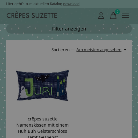
Hier geht’s zum aktuellen Katalog
download
0
items
Filter anzeigen
Sortieren —
Am meisten angesehen
crêpes suzette
Namenskissen mit einem
Huh Buh Geisterschloss
samt Gespenst