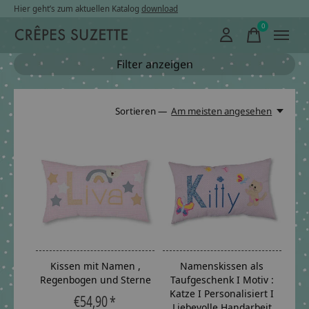
Hier geht’s zum aktuellen Katalog
download
0
items
Filter anzeigen
Sortieren —
Am meisten angesehen
Kissen mit Namen ,
Namenskissen als
Regenbogen und Sterne
Taufgeschenk I Motiv :
Katze I Personalisiert I
€54,90 *
Liebevolle Handarbeit