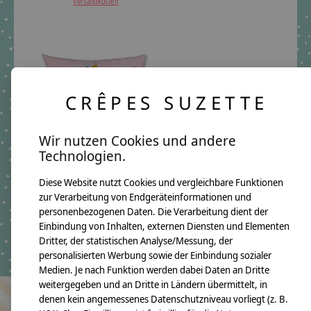
Versandkosten
CRÊPES SUZETTE
Wir nutzen Cookies und andere
Technologien.
crêpes suzette
Namenskissen
Diese Website nutzt Cookies und vergleichbare Funktionen
Bauernhof und Tiere,
zur Verarbeitung von Endgeräteinformationen und
Farbe: Rosa
personenbezogenen Daten. Die Verarbeitung dient der
€54,90 *
Einbindung von Inhalten, externen Diensten und Elementen
*Inkl. MwSt. zzgl.
Dritter, der statistischen Analyse/Messung, der
Versandkosten
personalisierten Werbung sowie der Einbindung sozialer
Medien. Je nach Funktion werden dabei Daten an Dritte
weitergegeben und an Dritte in Ländern übermittelt, in
denen kein angemessenes Datenschutzniveau vorliegt (z. B.