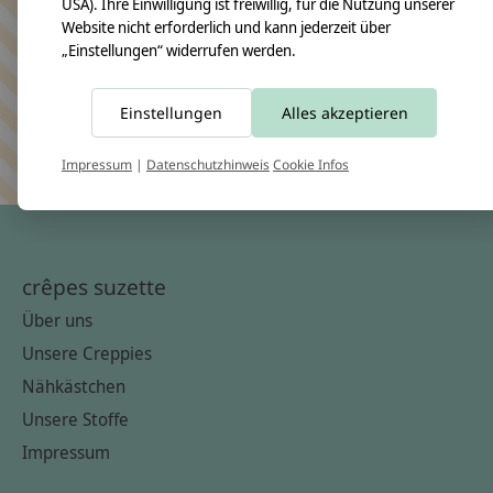
Bleiben Sie in Kontakt
USA). Ihre Einwilligung ist freiwillig, für die Nutzung unserer
Website nicht erforderlich und kann jederzeit über
„Einstellungen“ widerrufen werden.
Einstellungen
Alles akzeptieren
Abonn
Keine Sorge, wir übertreiben es nicht
Impressum
|
Datenschutzhinweis
Cookie Infos
crêpes suzette
Über uns
Unsere Creppies
Nähkästchen
Unsere Stoffe
Impressum