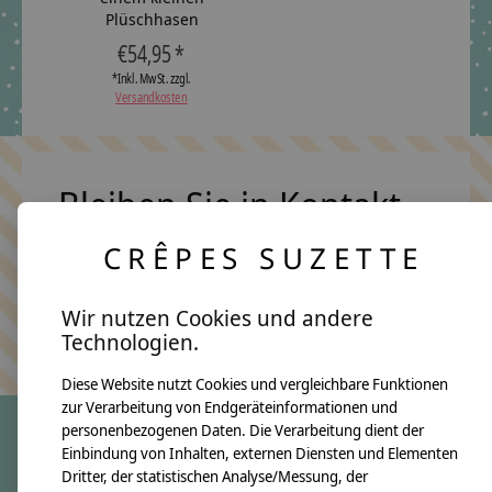
Plüschhasen
€54,95 *
*Inkl. MwSt. zzgl.
Versandkosten
Bleiben Sie in Kontakt
CRÊPES SUZETTE
Abonn
Wir nutzen Cookies und andere
Keine Sorge, wir übertreiben es nicht
Technologien.
Diese Website nutzt Cookies und vergleichbare Funktionen
zur Verarbeitung von Endgeräteinformationen und
personenbezogenen Daten. Die Verarbeitung dient der
Einbindung von Inhalten, externen Diensten und Elementen
crêpes suzette
Dritter, der statistischen Analyse/Messung, der