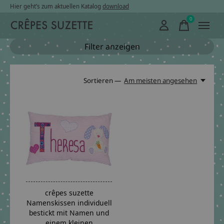
Hier geht’s zum aktuellen Katalog
download
0
items
Filter anzeigen
Sortieren —
Am meisten angesehen
crêpes suzette
Namenskissen individuell
bestickt mit Namen und
einem kleinen