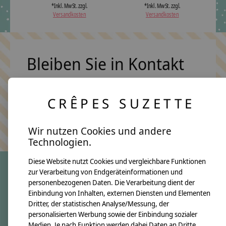
*Inkl. MwSt. zzgl.
*Inkl. MwSt. zzgl.
Versandkosten
Versandkosten
Bleiben Sie in Kontakt
CRÊPES SUZETTE
Abonn
Keine Sorge, wir übertreiben es nicht
Wir nutzen Cookies und andere
Technologien.
Diese Website nutzt Cookies und vergleichbare Funktionen
zur Verarbeitung von Endgeräteinformationen und
personenbezogenen Daten. Die Verarbeitung dient der
crêpes suzette
Einbindung von Inhalten, externen Diensten und Elementen
Dritter, der statistischen Analyse/Messung, der
Über uns
personalisierten Werbung sowie der Einbindung sozialer
Unsere Creppies
Medien. Je nach Funktion werden dabei Daten an Dritte