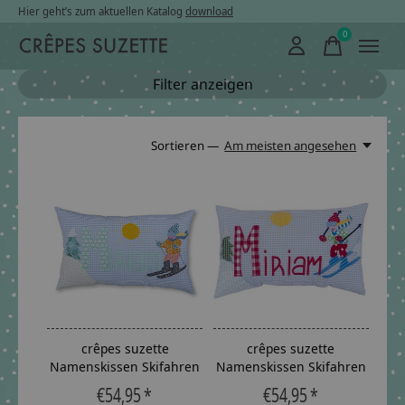
Hier geht’s zum aktuellen Katalog
download
0
items
Filter anzeigen
Sortieren —
Am meisten angesehen
crêpes suzette
crêpes suzette
Namenskissen Skifahren
Namenskissen Skifahren
€54,95 *
€54,95 *