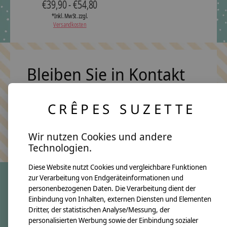
€39,90 - €54,80
*Inkl. MwSt. zzgl.
Versandkosten
Bleiben Sie in Kontakt
CRÊPES SUZETTE
Abonn
Keine Sorge, wir übertreiben es nicht
Wir nutzen Cookies und andere
Technologien.
Diese Website nutzt Cookies und vergleichbare Funktionen
zur Verarbeitung von Endgeräteinformationen und
personenbezogenen Daten. Die Verarbeitung dient der
crêpes suzette
Einbindung von Inhalten, externen Diensten und Elementen
Dritter, der statistischen Analyse/Messung, der
Über uns
personalisierten Werbung sowie der Einbindung sozialer