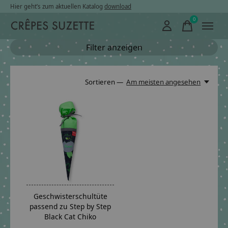
Hier geht’s zum aktuellen Katalog
download
0
items
Filter anzeigen
Sortieren —
Am meisten angesehen
Geschwisterschultüte
passend zu Step by Step
Black Cat Chiko