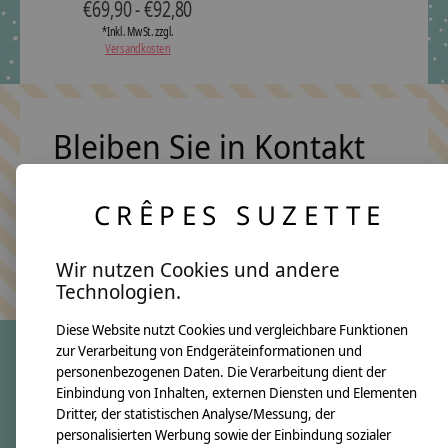
€69,90 - €92,80
*Inkl. MwSt. zzgl.
Versandkosten
Bleiben Sie in Kontakt
CRÊPES SUZETTE
Abonn
Keine Sorge, wir übertreiben es nicht
Wir nutzen Cookies und andere
Technologien.
Diese Website nutzt Cookies und vergleichbare Funktionen
zur Verarbeitung von Endgeräteinformationen und
personenbezogenen Daten. Die Verarbeitung dient der
crêpes suzette
Einbindung von Inhalten, externen Diensten und Elementen
Dritter, der statistischen Analyse/Messung, der
Über uns
personalisierten Werbung sowie der Einbindung sozialer