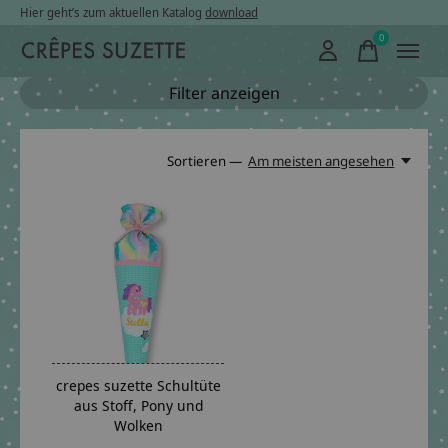
Hier geht’s zum aktuellen Katalog
download
0
items
Filter anzeigen
Sortieren —
Am meisten angesehen
crepes suzette Schultüte
aus Stoff, Pony und
Wolken