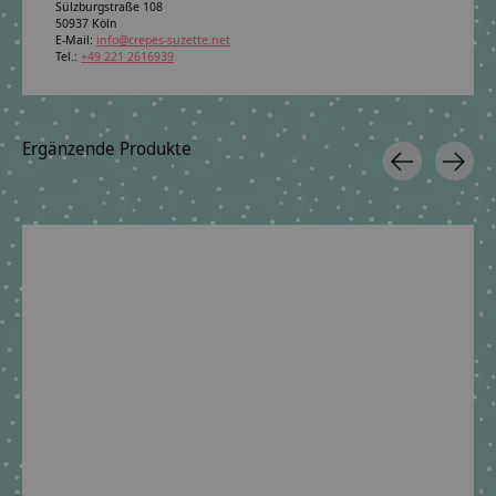
Sülzburgstraße 108
50937 Köln
E-Mail:
info@crepes-suzette.net
Tel.:
+49 221 2616939
Ergänzende Produkte
Carousel items
Stoffschultüte Dolphin
Scrunchie Haargummi
Nähset Schul
Finja • personalisiert
passend zur Step by
Pegasus Liv | 
mit Namen •
Step Schultüte
Step
Handarbeit • exklusiv
Dolphin Finja
€59,90 