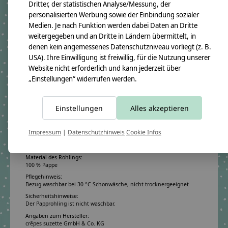
Dritter, der statistischen Analyse/Messung, der
individuell möglich.
personalisierten Werbung sowie der Einbindung sozialer
Hilfe beim Nähen:
Medien. Je nach Funktion werden dabei Daten an Dritte
PDF-Nähanleitung
weitergegeben und an Dritte in Ländern übermittelt, in
denen kein angemessenes Datenschutzniveau vorliegt (z. B.
Video-Anleitung
USA). Ihre Einwilligung ist freiwillig, für die Nutzung unserer
Produktangaben:
Website nicht erforderlich und kann jederzeit über
Nähset Dolphin Finja
„Einstellungen“ widerrufen werden.
GTIN:
4250608122093
Bezugsmaß fertig:
Höhe ca. 100 cm
Einstellungen
Alles akzeptieren
Rohlingmaß:
Höhe 70 cm
Durchmesser ca. 18 cm
Impressum
|
Datenschutzhinweis
Cookie Infos
Bezugmaterial:
100% Baumwollstoff OEKO-TEX 100
Material des Rohlings:
100 % Pappe
Pflegehinweis:
Bezug waschbar bei 30 °C Schonwäsche, nicht trocknergeeignet
Sicherheitshinweise:
Der Papprohling ist nicht waschbar.
Angaben zum Hersteller:
crêpes suzette GmbH & Co. KG