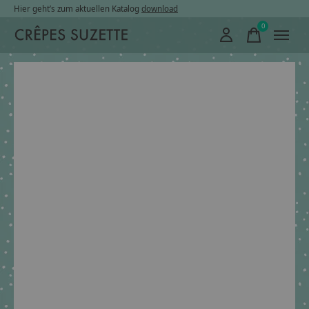
Hier geht’s zum aktuellen Katalog
download
0
items