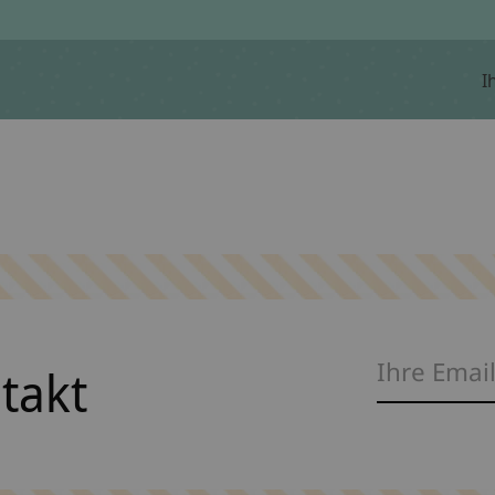
I
ntakt