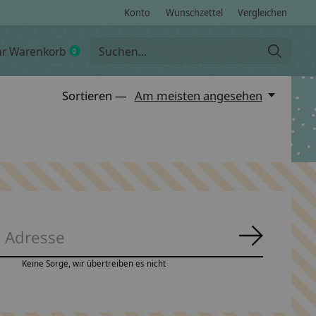
Konto
Wunschzettel
Vergleichen
hr Warenkorb
0
items
Sortieren —
Am meisten angesehen
Abonnie
Keine Sorge, wir übertreiben es nicht