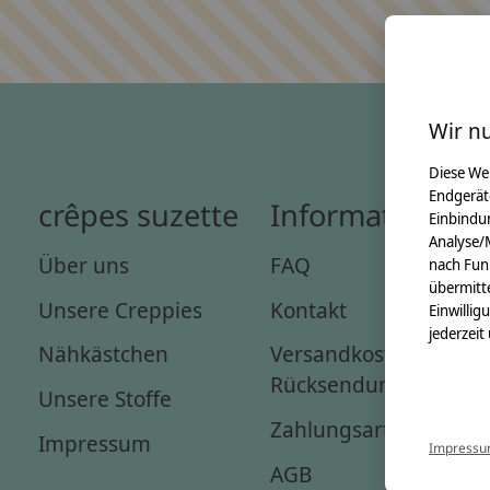
Wir n
Diese We
Endgerät
crêpes suzette
Informationen
Einbindun
Analyse/
Über uns
FAQ
nach Fun
übermitte
Unsere Creppies
Kontakt
Einwillig
jederzeit
Nähkästchen
Versandkosten &
Rücksendungen
Unsere Stoffe
Zahlungsarten
Impressum
Impress
AGB