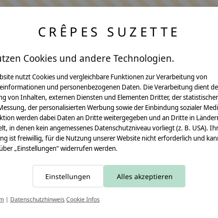
CRÊPES SUZETTE
utzen Cookies und andere Technologien.
bsite nutzt Cookies und vergleichbare Funktionen zur Verarbeitung von
einformationen und personenbezogenen Daten. Die Verarbeitung dient de
Anleitungen
g von Inhalten, externen Diensten und Elementen Dritter, der statistische
Messung, der personalisierten Werbung sowie der Einbindung sozialer Medi
Video Nähset
ktion werden dabei Daten an Dritte weitergegeben und an Dritte in Länder
lt, in denen kein angemessenes Datenschutzniveau vorliegt (z. B. USA). Ih
Anleitung MOMA
ung ist freiwillig, für die Nutzung unserer Website nicht erforderlich und ka
 über „Einstellungen“ widerrufen werden.
Schultüte
Leseknochen
Einstellungen
Alles akzeptieren
Schnittmuster
T
um
|
Datenschutzhinweis
Cookie Infos