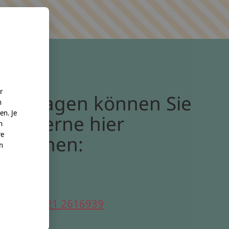
r
Bei Fragen können Sie
n
en. Je
uns gerne hier
n
re
erreichen:
nn
elefon:
0221 2616939