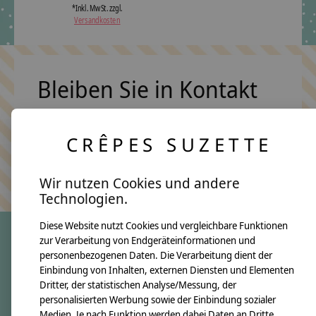
*Inkl. MwSt. zzgl.
Versandkosten
Bleiben Sie in Kontakt
CRÊPES SUZETTE
Abonn
Keine Sorge, wir übertreiben es nicht
Wir nutzen Cookies und andere
Technologien.
Diese Website nutzt Cookies und vergleichbare Funktionen
zur Verarbeitung von Endgeräteinformationen und
personenbezogenen Daten. Die Verarbeitung dient der
crêpes suzette
Einbindung von Inhalten, externen Diensten und Elementen
Dritter, der statistischen Analyse/Messung, der
Über uns
personalisierten Werbung sowie der Einbindung sozialer
Unsere Creppies
Medien. Je nach Funktion werden dabei Daten an Dritte