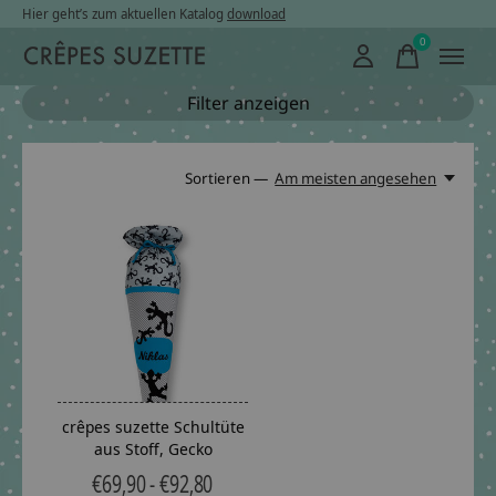
Hier geht’s zum aktuellen Katalog
download
0
items
Filter anzeigen
Sortieren —
Am meisten angesehen
crêpes suzette Schultüte
aus Stoff, Gecko
€69,90 - €92,80