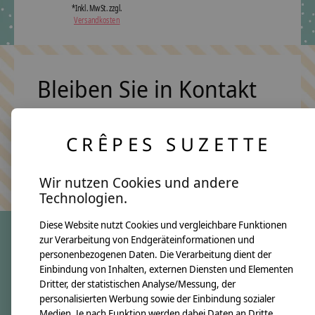
*Inkl. MwSt. zzgl.
Versandkosten
Bleiben Sie in Kontakt
CRÊPES SUZETTE
Abonn
Keine Sorge, wir übertreiben es nicht
Wir nutzen Cookies und andere
Technologien.
Diese Website nutzt Cookies und vergleichbare Funktionen
zur Verarbeitung von Endgeräteinformationen und
personenbezogenen Daten. Die Verarbeitung dient der
crêpes suzette
Einbindung von Inhalten, externen Diensten und Elementen
Dritter, der statistischen Analyse/Messung, der
Über uns
personalisierten Werbung sowie der Einbindung sozialer
Unsere Creppies
Medien. Je nach Funktion werden dabei Daten an Dritte