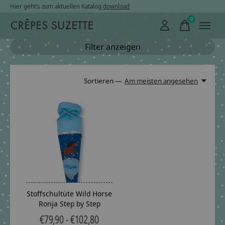
Hier geht’s zum aktuellen Katalog
download
0
items
Filter anzeigen
Sortieren —
Am meisten angesehen
Stoffschultüte Wild Horse
Ronja Step by Step
€79,90 - €102,80