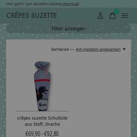
Hier geht’s zum aktuellen Katalog
download
0
items
Filter anzeigen
Sortieren —
Am meisten angesehen
crêpes suzette Schultüte
aus Stoff, Drache
€69,90 - €92,80