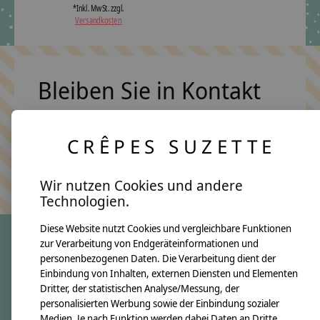
*Inkl. MwSt. zzgl.
Versandkosten
Bleiben Sie in Kontakt
CRÊPES SUZETTE
Abonn
Keine Sorge, wir übertreiben es nicht
Wir nutzen Cookies und andere
Technologien.
Diese Website nutzt Cookies und vergleichbare Funktionen
zur Verarbeitung von Endgeräteinformationen und
personenbezogenen Daten. Die Verarbeitung dient der
crêpes suzette
Einbindung von Inhalten, externen Diensten und Elementen
Dritter, der statistischen Analyse/Messung, der
Über uns
personalisierten Werbung sowie der Einbindung sozialer
Unsere Creppies
Medien. Je nach Funktion werden dabei Daten an Dritte