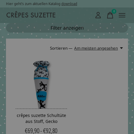
Hier geht’s zum aktuellen Katalog
download
0
items
Filter anzeigen
Sortieren —
Am meisten angesehen
crêpes suzette Schultüte
aus Stoff, Gecko
€69,90 - €92,80