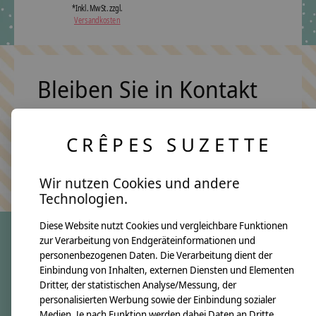
*Inkl. MwSt. zzgl.
Versandkosten
Bleiben Sie in Kontakt
CRÊPES SUZETTE
Abonn
Keine Sorge, wir übertreiben es nicht
Wir nutzen Cookies und andere
Technologien.
Diese Website nutzt Cookies und vergleichbare Funktionen
zur Verarbeitung von Endgeräteinformationen und
personenbezogenen Daten. Die Verarbeitung dient der
crêpes suzette
Einbindung von Inhalten, externen Diensten und Elementen
Dritter, der statistischen Analyse/Messung, der
Über uns
personalisierten Werbung sowie der Einbindung sozialer
Unsere Creppies
Medien. Je nach Funktion werden dabei Daten an Dritte