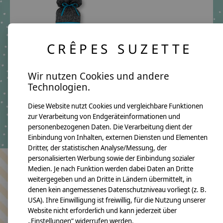
CRÊPES SUZETTE
Wir nutzen Cookies und andere
Detektiv Schultüte aus
Technologien.
Stoff, mit Wunschnamen
Diese Website nutzt Cookies und vergleichbare Funktionen
€69,90 - €92,80
zur Verarbeitung von Endgeräteinformationen und
*Inkl. MwSt. zzgl.
personenbezogenen Daten. Die Verarbeitung dient der
Versandkosten
Einbindung von Inhalten, externen Diensten und Elementen
Dritter, der statistischen Analyse/Messung, der
personalisierten Werbung sowie der Einbindung sozialer
Medien. Je nach Funktion werden dabei Daten an Dritte
Bleiben Sie in Kontakt
weitergegeben und an Dritte in Ländern übermittelt, in
denen kein angemessenes Datenschutzniveau vorliegt (z. B.
USA). Ihre Einwilligung ist freiwillig, für die Nutzung unserer
Website nicht erforderlich und kann jederzeit über
„Einstellungen“ widerrufen werden.