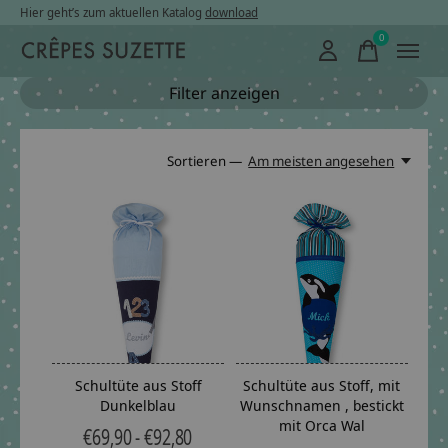
Hier geht’s zum aktuellen Katalog
download
0
items
Filter anzeigen
Sortieren —
Am meisten angesehen
Schultüte aus Stoff
Schultüte aus Stoff, mit
Dunkelblau
Wunschnamen , bestickt
mit Orca Wal
€69,90 - €92,80