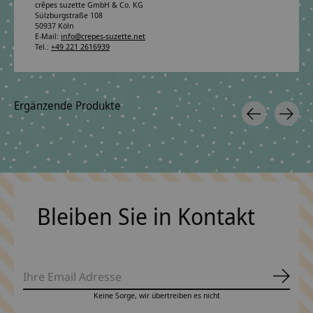
crêpes suzette GmbH & Co. KG
Sülzburgstraße 108
50937 Köln
E-Mail:
info@crepes-suzette.net
Tel.:
+49 221 2616939
Ergänzende Produkte
Carousel items
Bleiben Sie in Kontakt
Abonn
Keine Sorge, wir übertreiben es nicht