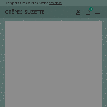
Hier geht’s zum aktuellen Katalog
download
0
items