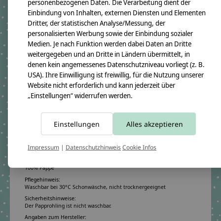
personenbezogenen Daten. Die Verarbeitung dient der
Unterstoff:
Lila mit Sternen Weiß
Einbindung von Inhalten, externen Diensten und Elementen
Dritter, der statistischen Analyse/Messung, der
Schriftfarbe:
Pink
personalisierten Werbung sowie der Einbindung sozialer
Motiv:
Paillettenstern
Medien. Je nach Funktion werden dabei Daten an Dritte
weitergegeben und an Dritte in Ländern übermittelt, in
denen kein angemessenes Datenschutzniveau vorliegt (z. B.
Produktangaben:
USA). Ihre Einwilligung ist freiwillig, für die Nutzung unserer
Geschwistertüte Michelle 2018
Website nicht erforderlich und kann jederzeit über
GTIN: 4250608111677
„Einstellungen“ widerrufen werden.
Bezugsmaß:
Höhe ca.50cm
Rohlingmaß:
Höhe 35cm
Einstellungen
Alles akzeptieren
Durchmesser ca. 11cm
Bezugmaterial:
Impressum
|
Datenschutzhinweis
Cookie Infos
100% Baumwollstoff OEKO-TEX 100
Material des Rohlings:
100% Pappe
Pflegehinweis:
Waschbar bei 30°C Schonwäsche, nicht trocknergeeignet
Sicherheitshinweise:
Der Papprohling ist nicht waschbar.
Angaben zum Hersteller: