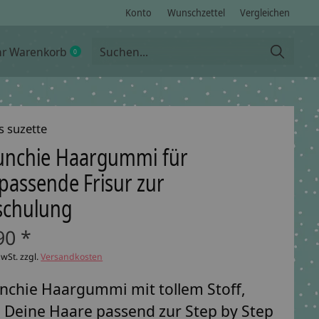
Konto
Wunschzettel
Vergleichen
hr Warenkorb
0
items
s suzette
unchie Haargummi für
 passende Frisur zur
schulung
90 *
MwSt. zzgl.
Versandkosten
nchie Haargummi mit tollem Stoff,
e Deine Haare passend zur Step by Step