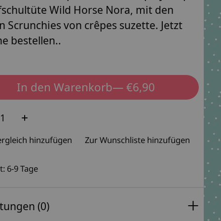
fschultüte Wild Horse Nora, mit den
en Scrunchies von crêpes suzette. Jetzt
ne bestellen..
In den Warenkorb
— €6,90
e:
rgleich hinzufügen
Zur Wunschliste hinzufügen
t: 6-9 Tage
tungen (0)