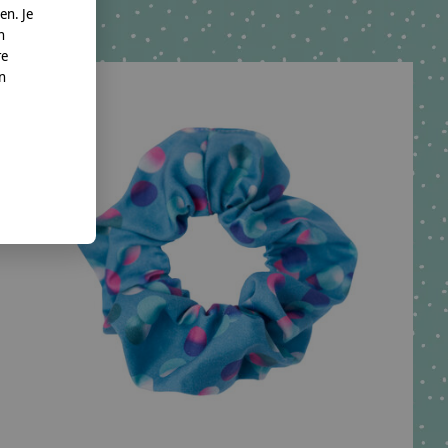
en. Je
n
re
nn