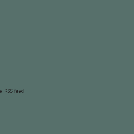
g
e
RSS feed