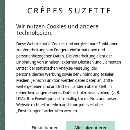
Jedes Namenskissen wird individuell für dich
CRÊPES SUZETTE
angefertigt. Da wir ausgewählte Stoffe saisonal
einkaufen, kann es vereinzelt zu leichten
Abweichungen bei einzelnen Stoffdetails
Wir nutzen Cookies und andere
kommen. Genau das macht jedes Kissen zu einem
Technologien.
besonderen Unikat mit eigenem Charme.
Diese Website nutzt Cookies und vergleichbare Funktionen
Produktangaben:
Namenskissen Lani
zur Verarbeitung von Endgeräteinformationen und
GTIN:
4250608121485
personenbezogenen Daten. Die Verarbeitung dient der
Kissenmaße:
Einbindung von Inhalten, externen Diensten und Elementen
Breite ca. 46cm
Dritter, der statistischen Analyse/Messung, der
Höhe ca. 30cm
personalisierten Werbung sowie der Einbindung sozialer
Material:
100% Baumwollstoff OEKO-TEX 100
Medien. Je nach Funktion werden dabei Daten an Dritte
Immer dabei ist ein Namensanhänger aus Holzwürfeln
weitergegeben und an Dritte in Ländern übermittelt, in
Füllung:
denen kein angemessenes Datenschutzniveau vorliegt (z. B.
allergikerfreundliche silikonisierte Polyesterfaserbällchen OEKO-TEX
USA). Ihre Einwilligung ist freiwillig, für die Nutzung unserer
100
Website nicht erforderlich und kann jederzeit über
Pflegehinweis:
„Einstellungen“ widerrufen werden.
Waschbar bei 30°C Schonwäsche, nicht trocknergeeignet
Sicherheitshinweise:
Die angehängten Holzwürfel sind nicht für Kinder unter 3 Jahren
geeignet.
Einstellungen
Alles akzeptieren