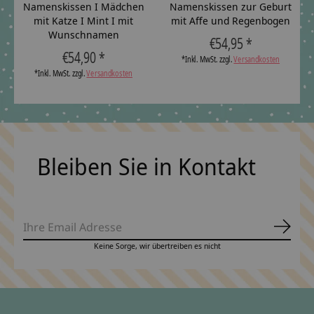
Namenskissen I Mädchen
Namenskissen zur Geburt
mit Katze I Mint I mit
mit Affe und Regenbogen
Wunschnamen
€54,95 *
T
€54,90 *
*Inkl. MwSt. zzgl.
Versandkosten
*Inkl. MwSt. zzgl.
Versandkosten
Bleiben Sie in Kontakt
Abonn
Keine Sorge, wir übertreiben es nicht