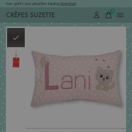
Hier geht’s zum aktuellen Katalog
download
0
items
Slideshow Items