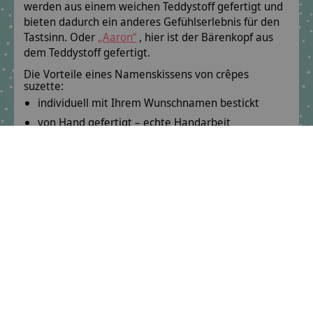
werden aus einem weichen Teddystoff gefertigt und
bieten dadurch ein anderes Gefühlserlebnis für den
Tastsinn. Oder
„Aaron“
, hier ist der Bärenkopf aus
dem Teddystoff gefertigt.
Die Vorteile eines Namenskissens von crêpes
suzette:
individuell mit Ihrem Wunschnamen bestickt
von Hand gefertigt – echte Handarbeit
hochwertige Stoffe in vielen Farben
allergikerfreundliches Füllmaterial
passendes Namenskettchen aus Holz
Bleiben Sie in Kontakt