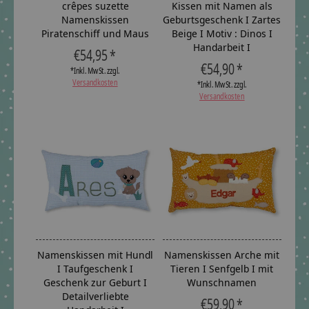
crêpes suzette
Kissen mit Namen als
Namenskissen
Geburtsgeschenk I Zartes
Piratenschiff und Maus
Beige I Motiv : Dinos I
Handarbeit I
€54,95 *
€54,90 *
*Inkl. MwSt. zzgl.
Versandkosten
*Inkl. MwSt. zzgl.
Versandkosten
Namenskissen mit Hundl
Namenskissen Arche mit
I Taufgeschenk I
Tieren I Senfgelb I mit
Geschenk zur Geburt I
Wunschnamen
Detailverliebte
€59,90 *