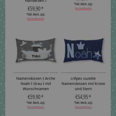
Handarbeit I
*Inkl. MwSt. zzgl.
€59,90 *
Versandkosten
*Inkl. MwSt. zzgl.
Versandkosten
Namenskissen I Arche
crêpes suzette
Noah I Grau I mit
Namenskissen mit Krone
Wunschnamen
und Stern
€59,90 *
€54,95 *
*Inkl. MwSt. zzgl.
*Inkl. MwSt. zzgl.
Versandkosten
Versandkosten