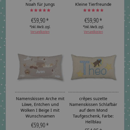
Noah für Jungs
Kleine Tierfreunde
The rating of this product is
The rating of this product is
5
out of 5
5
ou
€59,90 *
€59,90 *
*Inkl. MwSt. zzgl.
*Inkl. MwSt. zzgl.
Versandkosten
Versandkosten
Namenskissen Arche mit
crêpes suzette
Löwe, Entchen und
Namenskissen Schlafbär
Wolken I Beige I mit
auf dem Mond
Wunschnamen
Taufgeschenk, Farbe:
Hellblau
€59,90 *