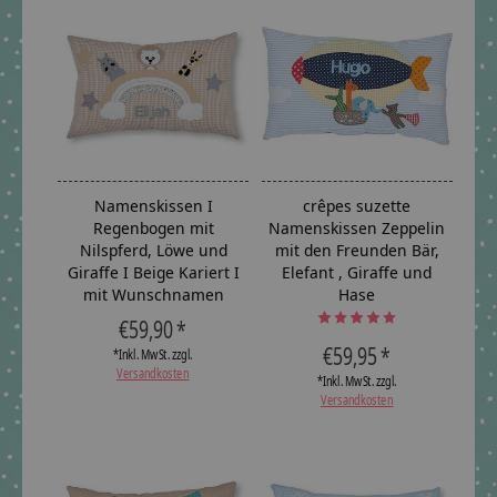
Namenskissen I
crêpes suzette
Regenbogen mit
Namenskissen Zeppelin
Nilspferd, Löwe und
mit den Freunden Bär,
Giraffe I Beige Kariert I
Elefant , Giraffe und
mit Wunschnamen
Hase
The rating of this product is
5
ou
€59,90 *
€59,95 *
*Inkl. MwSt. zzgl.
Versandkosten
*Inkl. MwSt. zzgl.
Versandkosten