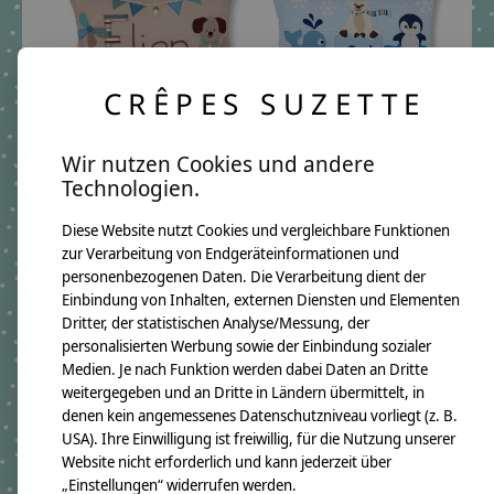
CRÊPES SUZETTE
Namenskissen Hund,
Namenskissen Wal,
Wir nutzen Cookies und andere
Windrad und
Eisbär und Pinguin auf
Technologien.
Wimpelkette I Beige I mit
Eisschollen I Hellblau I
Wunschnamen
mit Wunschnamen
Diese Website nutzt Cookies und vergleichbare Funktionen
€54,90 *
€59,90 *
zur Verarbeitung von Endgeräteinformationen und
personenbezogenen Daten. Die Verarbeitung dient der
*Inkl. MwSt. zzgl.
*Inkl. MwSt. zzgl.
Einbindung von Inhalten, externen Diensten und Elementen
Versandkosten
Versandkosten
Dritter, der statistischen Analyse/Messung, der
personalisierten Werbung sowie der Einbindung sozialer
Medien. Je nach Funktion werden dabei Daten an Dritte
weitergegeben und an Dritte in Ländern übermittelt, in
denen kein angemessenes Datenschutzniveau vorliegt (z. B.
USA). Ihre Einwilligung ist freiwillig, für die Nutzung unserer
Website nicht erforderlich und kann jederzeit über
„Einstellungen“ widerrufen werden.