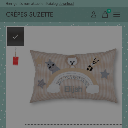
Hier geht’s zum aktuellen Katalog
download
0
items
Slideshow Items