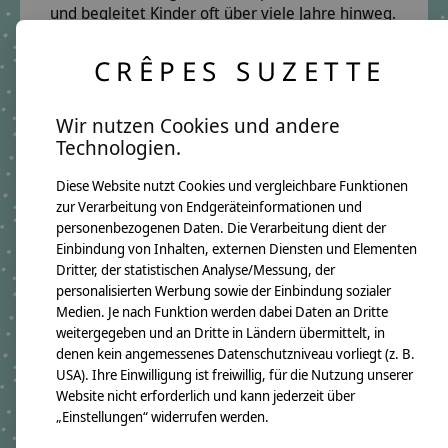
und begleitet Kinder oft über viele Jahre hinweg.
Hinweis zur individuellen Anfertigung:
CRÊPES SUZETTE
Jedes Namenskissen wird individuell für dich
angefertigt. Da wir ausgewählte Stoffe saisonal
Wir nutzen Cookies und andere
einkaufen, kann es vereinzelt zu leichten
Technologien.
Abweichungen bei einzelnen Stoffdetails
kommen. Genau das macht jedes Kissen zu einem
Diese Website nutzt Cookies und vergleichbare Funktionen
besonderen Unikat mit eigenem Charme.
zur Verarbeitung von Endgeräteinformationen und
Produktangaben:
personenbezogenen Daten. Die Verarbeitung dient der
Namenskissen Elijah
Einbindung von Inhalten, externen Diensten und Elementen
GTIN:
4250608121324
Dritter, der statistischen Analyse/Messung, der
Kissenmaße:
personalisierten Werbung sowie der Einbindung sozialer
Breite ca. 46cm
Höhe ca. 30cm
Medien. Je nach Funktion werden dabei Daten an Dritte
Material:
weitergegeben und an Dritte in Ländern übermittelt, in
100% Baumwollstoff OEKO-TEX 100
denen kein angemessenes Datenschutzniveau vorliegt (z. B.
Immer dabei ist ein Namensanhänger aus Holzwürfeln
USA). Ihre Einwilligung ist freiwillig, für die Nutzung unserer
Füllung:
Website nicht erforderlich und kann jederzeit über
allergikerfreundliche silikonisierte Polyesterfaserbällchen OEKO-TEX
100
„Einstellungen“ widerrufen werden.
Pflegehinweis: