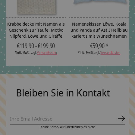
Krabbeldecke mit Namen als
Namenskissen Löwe, Koala
Geschenk zur Taufe, Motiv:
und Panda auf Ast I Hellblau
Nilpferd, Löwe und Giraffe
kariert I mit Wunschnamen
€119,90 - €199,90
€59,90 *
*Inkl. MwSt. zzgl.
Versandkosten
*Inkl. MwSt. zzgl.
Versandkosten
Bleiben Sie in Kontakt
Abonn
Keine Sorge, wir übertreiben es nicht