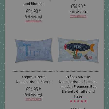
und Blumen
€54,90 *
€54,90 *
*Inkl. MwSt. zzgl.
Versandkosten
*Inkl. MwSt. zzgl.
Versandkosten
crêpes suzette
crêpes suzette
Namenskissen Sterne
Namenskissen Zeppelin
mit den Freunden Bär,
€54,95 *
Elefant , Giraffe und
*Inkl. MwSt. zzgl.
Hase
Versandkosten
The rating of this product is
5
ou