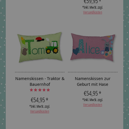
€59,95 *
*Inkl. MwSt. zzgl.
Versandkosten
Namenskissen - Traktor &
Namenskissen zur
Bauernhof
Geburt mit Hase
The rating of this product is
5
out of 5
€54,95 *
€54,95 *
*Inkl. MwSt. zzgl.
Versandkosten
*Inkl. MwSt. zzgl.
Versandkosten