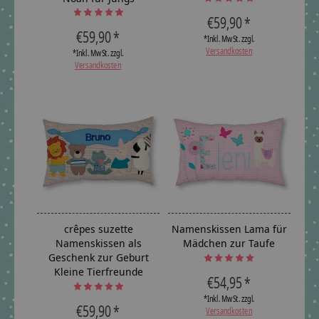
The rating of this product is
5
ou
The rating of this product is
5
out of 5
€59,90 *
€59,90 *
*Inkl. MwSt. zzgl.
Versandkosten
*Inkl. MwSt. zzgl.
Versandkosten
crêpes suzette
Namenskissen Lama für
Namenskissen als
Mädchen zur Taufe
Geschenk zur Geburt
The rating of this product is
5
ou
Kleine Tierfreunde
€54,95 *
The rating of this product is
5
out of 5
*Inkl. MwSt. zzgl.
€59,90 *
Versandkosten