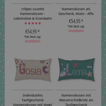
crêpes suzette
Namenskissen als
Namenskissen -
Geschenk, Motiv : Affe
Lokomotive & Eisenbahn
€54,95 *
The rating of this product is
5
out of 5
*Inkl. MwSt. zzgl.
€54,95 *
Versandkosten
*Inkl. MwSt. zzgl.
Versandkosten
Individuelles
Namenskissen mit
Taufgeschenk
Wasserschildkröte als
Namenskissen mit Vogel
Taufgeschenk