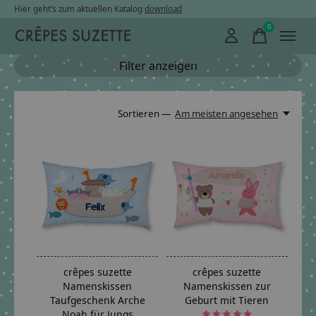
Hier geht’s zum aktuellen Katalog
download
0
items
Filter anzeigen
Sortieren —
Am meisten angesehen
crêpes suzette
crêpes suzette
Namenskissen
Namenskissen zur
Taufgeschenk Arche
Geburt mit Tieren
Noah für Jungs