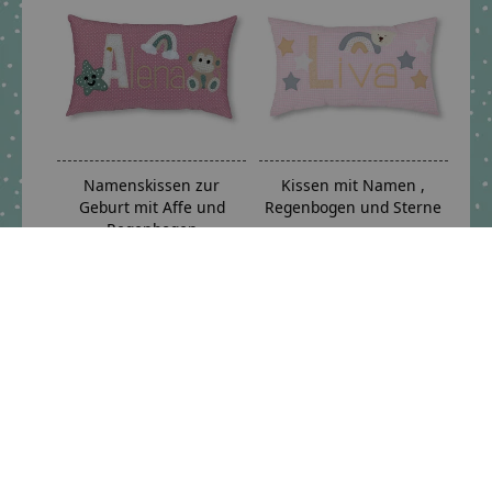
Namenskissen zur
Kissen mit Namen ,
Geburt mit Affe und
Regenbogen und Sterne
Regenbogen
€54,90 *
€54,95 *
*Inkl. MwSt. zzgl.
Versandkosten
*Inkl. MwSt. zzgl.
Versandkosten