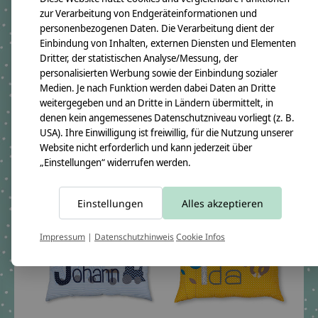
zur Verarbeitung von Endgeräteinformationen und
personenbezogenen Daten. Die Verarbeitung dient der
Einbindung von Inhalten, externen Diensten und Elementen
Dritter, der statistischen Analyse/Messung, der
personalisierten Werbung sowie der Einbindung sozialer
Namenskissen zur
Namenskissen Tiger,
Medien. Je nach Funktion werden dabei Daten an Dritte
Geburt mit Bauernhof
Afrikatiere , Dschungel I
weitergegeben und an Dritte in Ländern übermittelt, in
Motiven
mit Wunschnamen I
denen kein angemessenes Datenschutzniveau vorliegt (z. B.
niedlicher Baby - Tiger
USA). Ihre Einwilligung ist freiwillig, für die Nutzung unserer
€59,90 *
Website nicht erforderlich und kann jederzeit über
€59,95 *
*Inkl. MwSt. zzgl.
„Einstellungen“ widerrufen werden.
Versandkosten
*Inkl. MwSt. zzgl.
Versandkosten
Einstellungen
Alles akzeptieren
Impressum
|
Datenschutzhinweis
Cookie Infos