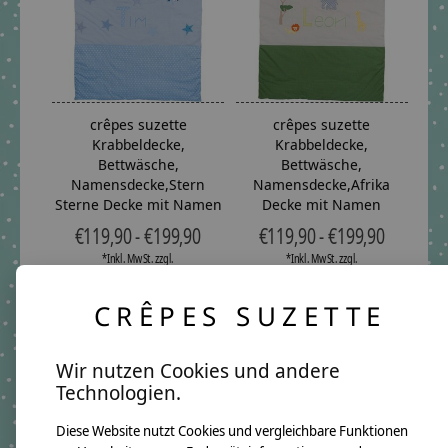
crêpes suzette
crêpes suzette
Krabbeldecke,
Krabbeldecke,
Bettwäsche,
Bettwäsche,
Namensdecke,Stern
Namensdecke,Afrika
Sterne Decke mit Namen
Decke mit Namen
€119,90 - €199,90
€119,90 - €199,90
*Inkl. MwSt. zzgl.
*Inkl. MwSt. zzgl.
Versandkosten
Versandkosten
CRÊPES SUZETTE
Wir nutzen Cookies und andere
Technologien.
Diese Website nutzt Cookies und vergleichbare Funktionen