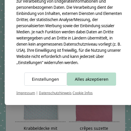
zur Verarbeitung von Endgeräteinformationen und
personenbezogenen Daten. Die Verarbeitung dient der
Einbindung von Inhalten, externen Diensten und Elementen
crêpes suzette
Krabbeldecke mit
Dritter, der statistischen Analyse/Messung, der
Krabbeldecke,
Namen, Namensdecke,
personalisierten Werbung sowie der Einbindung sozialer
Bettwäsche,
Babydecke,
Medien. Je nach Funktion werden dabei Daten an Dritte
Namensdecke,
Unterwasserwelt
weitergegeben und an Dritte in Ländern übermittelt, in
Eisenbahn (Johann)
€119,90 - €199,90
denen kein angemessenes Datenschutzniveau vorliegt (z. B.
€119,90 - €199,90
USA). Ihre Einwilligung ist freiwillig, für die Nutzung unserer
*Inkl. MwSt. zzgl.
Versandkosten
Website nicht erforderlich und kann jederzeit über
*Inkl. MwSt. zzgl.
Versandkosten
„Einstellungen“ widerrufen werden.
Einstellungen
Alles akzeptieren
Impressum
|
Datenschutzhinweis
Cookie Infos
Krabbeldecke mit
crêpes suzette