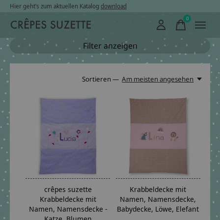
Hier geht’s zum aktuellen Katalog
download
0
items
Filter anzeigen
Sortieren —
Am meisten angesehen
crêpes suzette
Krabbeldecke mit
Krabbeldecke mit
Namen, Namensdecke,
Namen, Namensdecke -
Babydecke, Löwe, Elefant
Katze, Blumen