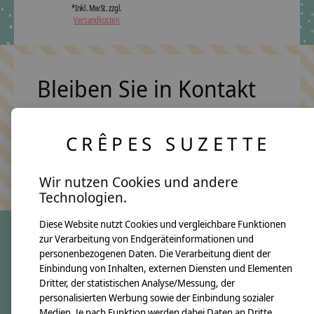
*Inkl. MwSt. zzgl.
Versandkosten
Bleiben Sie in Kontakt
CRÊPES SUZETTE
Abonn
Keine Sorge, wir übertreiben es nicht
Wir nutzen Cookies und andere
Technologien.
Diese Website nutzt Cookies und vergleichbare Funktionen
zur Verarbeitung von Endgeräteinformationen und
personenbezogenen Daten. Die Verarbeitung dient der
crêpes suzette
Einbindung von Inhalten, externen Diensten und Elementen
Dritter, der statistischen Analyse/Messung, der
Über uns
personalisierten Werbung sowie der Einbindung sozialer
Unsere Creppies
Medien. Je nach Funktion werden dabei Daten an Dritte