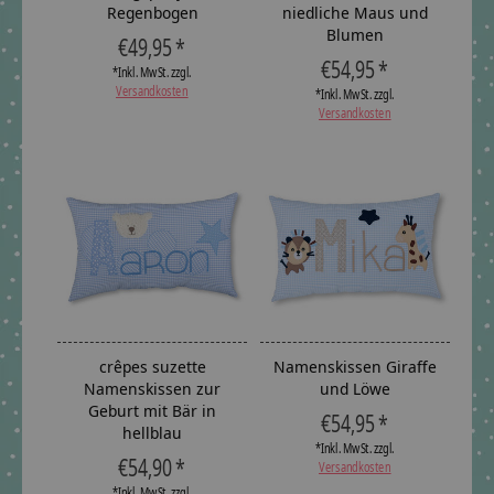
Regenbogen
niedliche Maus und
Blumen
€49,95 *
€54,95 *
*Inkl. MwSt. zzgl.
Versandkosten
*Inkl. MwSt. zzgl.
Versandkosten
crêpes suzette
Namenskissen Giraffe
Namenskissen zur
und Löwe
Geburt mit Bär in
€54,95 *
hellblau
*Inkl. MwSt. zzgl.
€54,90 *
Versandkosten
*Inkl. MwSt. zzgl.