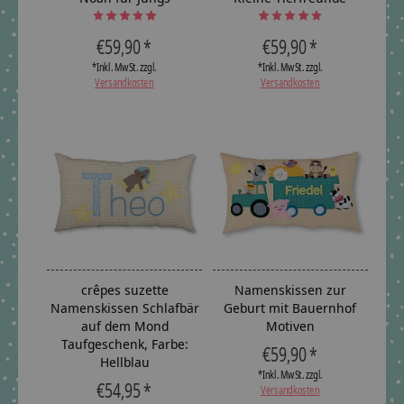
The rating of this product is
The rating of this product is
5
out of 5
5
ou
€59,90 *
€59,90 *
*Inkl. MwSt. zzgl.
*Inkl. MwSt. zzgl.
Versandkosten
Versandkosten
crêpes suzette
Namenskissen zur
Namenskissen Schlafbär
Geburt mit Bauernhof
auf dem Mond
Motiven
Taufgeschenk, Farbe:
€59,90 *
Hellblau
*Inkl. MwSt. zzgl.
€54,95 *
Versandkosten