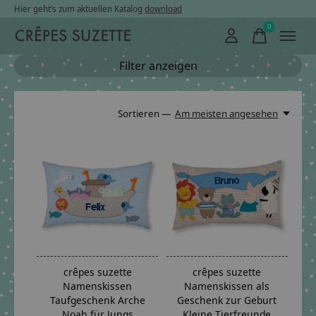
Hier geht’s zum aktuellen Katalog
download
0
items
Filter anzeigen
Sortieren —
Am meisten angesehen
crêpes suzette
crêpes suzette
Namenskissen
Namenskissen als
Taufgeschenk Arche
Geschenk zur Geburt
Noah für Jungs
Kleine Tierfreunde