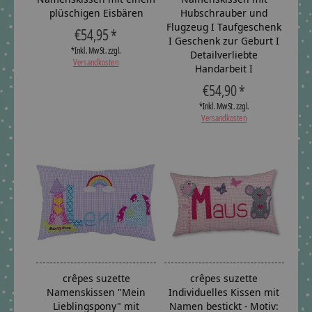
plüschigen Eisbären
Hubschrauber und
Flugzeug I Taufgeschenk
€54,95 *
I Geschenk zur Geburt I
*Inkl. MwSt. zzgl.
Detailverliebte
Versandkosten
Handarbeit I
€54,90 *
*Inkl. MwSt. zzgl.
Versandkosten
crêpes suzette
crêpes suzette
Namenskissen "Mein
Individuelles Kissen mit
Lieblingspony" mit
Namen bestickt - Motiv: