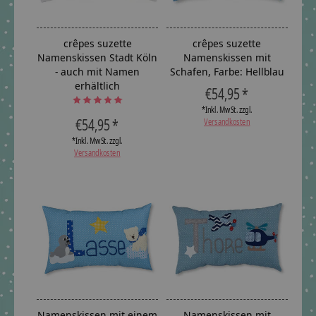
crêpes suzette
crêpes suzette
Namenskissen Stadt Köln
Namenskissen mit
- auch mit Namen
Schafen, Farbe: Hellblau
erhältlich
€54,95 *
The rating of this product is
5
out of 5
*Inkl. MwSt. zzgl.
€54,95 *
Versandkosten
*Inkl. MwSt. zzgl.
Versandkosten
Namenskissen mit einem
Namenskissen mit