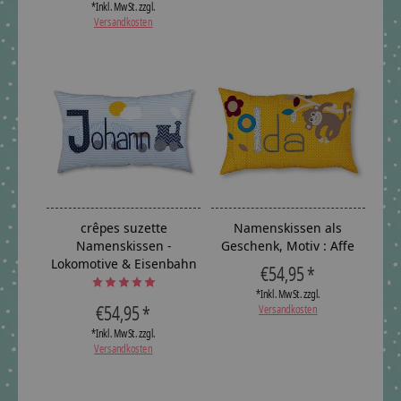
*Inkl. MwSt. zzgl.
Versandkosten
crêpes suzette
Namenskissen als
Namenskissen -
Geschenk, Motiv : Affe
Lokomotive & Eisenbahn
€54,95 *
The rating of this product is
5
out of 5
*Inkl. MwSt. zzgl.
€54,95 *
Versandkosten
*Inkl. MwSt. zzgl.
Versandkosten