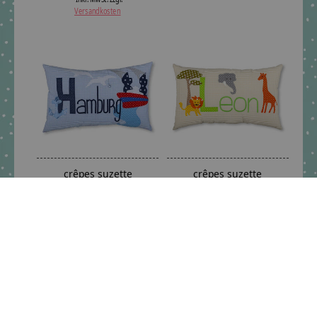
Versandkosten
crêpes suzette
crêpes suzette
Namenskissen Stadt
Namenskissen mit
Hamburg an der Elbe -
Afrikatieren
auch mit Namen
€54,90 *
erhältlich
*Inkl. MwSt. zzgl.
€54,95 *
Versandkosten
*Inkl. MwSt. zzgl.
Versandkosten