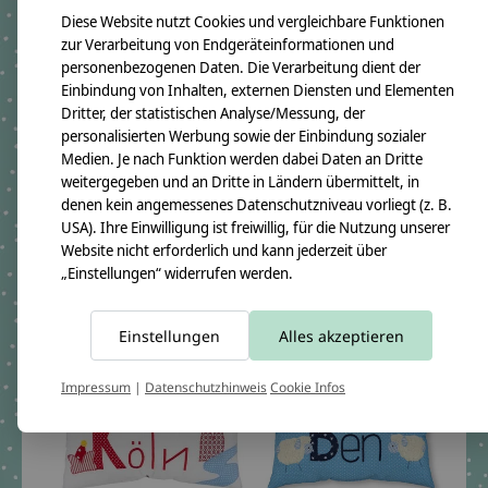
Diese Website nutzt Cookies und vergleichbare Funktionen
zur Verarbeitung von Endgeräteinformationen und
personenbezogenen Daten. Die Verarbeitung dient der
Einbindung von Inhalten, externen Diensten und Elementen
Dritter, der statistischen Analyse/Messung, der
personalisierten Werbung sowie der Einbindung sozialer
Namenskissen - Traktor &
crêpes suzette
Medien. Je nach Funktion werden dabei Daten an Dritte
Bauernhof
Individuelles
weitergegeben und an Dritte in Ländern übermittelt, in
Taufgeschenk
The rating of this product is
5
out of 5
Namenskissen mit
denen kein angemessenes Datenschutzniveau vorliegt (z. B.
€54,95 *
Regenbogen
USA). Ihre Einwilligung ist freiwillig, für die Nutzung unserer
*Inkl. MwSt. zzgl.
Website nicht erforderlich und kann jederzeit über
€54,95 *
Versandkosten
„Einstellungen“ widerrufen werden.
*Inkl. MwSt. zzgl.
Versandkosten
Einstellungen
Alles akzeptieren
Impressum
|
Datenschutzhinweis
Cookie Infos