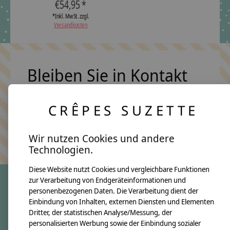
€54,95 *
*Inkl. MwSt. zzgl.
Versandkosten
Bleiben Sie in Kontakt
CRÊPES SUZETTE
Abonn
Keine Sorge, wir übertreiben es nicht
Wir nutzen Cookies und andere
Technologien.
Diese Website nutzt Cookies und vergleichbare Funktionen
zur Verarbeitung von Endgeräteinformationen und
personenbezogenen Daten. Die Verarbeitung dient der
crêpes suzette
Einbindung von Inhalten, externen Diensten und Elementen
Dritter, der statistischen Analyse/Messung, der
Über uns
personalisierten Werbung sowie der Einbindung sozialer