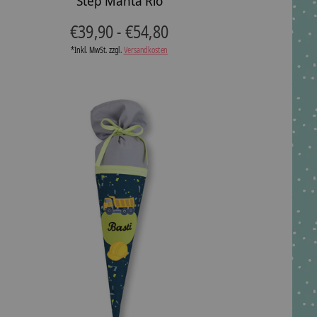
Step Manta Rio
€39,90 - €54,80
*Inkl. MwSt. zzgl.
Versandkosten