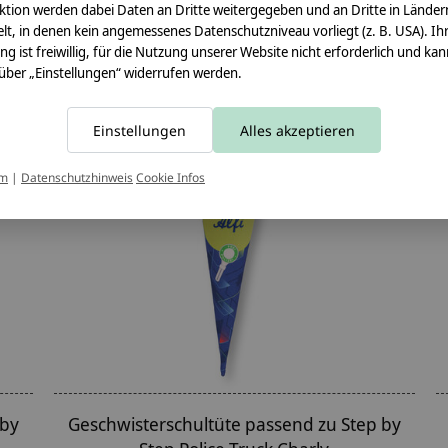
ktion werden dabei Daten an Dritte weitergegeben und an Dritte in Länder
lt, in denen kein angemessenes Datenschutzniveau vorliegt (z. B. USA). Ih
ung ist freiwillig, für die Nutzung unserer Website nicht erforderlich und ka
 über „Einstellungen“ widerrufen werden.
Einstellungen
Alles akzeptieren
um
|
Datenschutzhinweis
Cookie Infos
 by
Geschwisterschultüte passend zu Step by