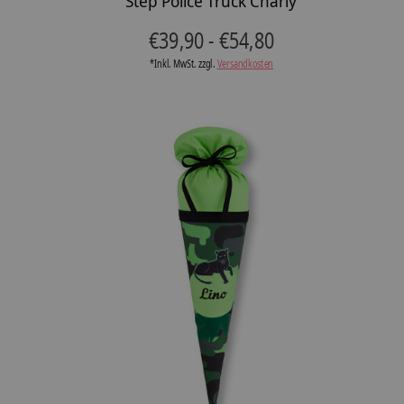
Step Police Truck Charly
€39,90 - €54,80
*Inkl. MwSt. zzgl.
Versandkosten