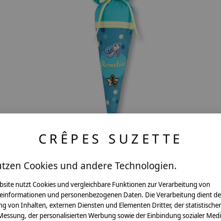
CRÊPES SUZETTE
 by
Geschwisterschultüte passend zu Step by
utzen Cookies und andere Technologien.
Step Geschwistertüte Turtle Josie
bsite nutzt Cookies und vergleichbare Funktionen zur Verarbeitung von
€39,90 - €54,80
einformationen und personenbezogenen Daten. Die Verarbeitung dient de
g von Inhalten, externen Diensten und Elementen Dritter, der statistische
*Inkl. MwSt. zzgl.
Versandkosten
Messung, der personalisierten Werbung sowie der Einbindung sozialer Medi