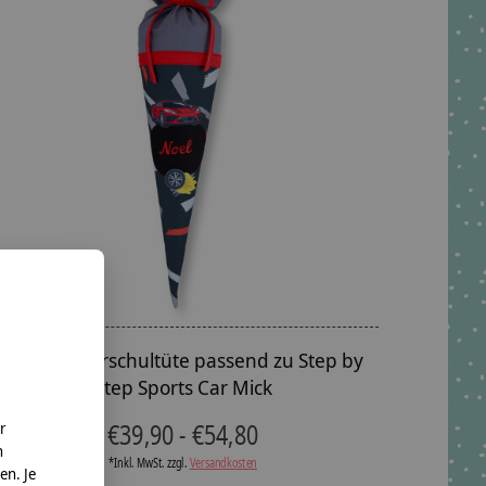
Geschwisterschultüte passend zu Step by
Step Sports Car Mick
€39,90 - €54,80
r
n
*Inkl. MwSt. zzgl.
Versandkosten
en. Je