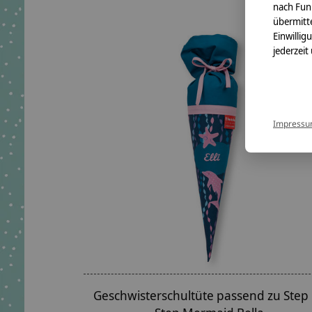
nach Fun
übermitte
Einwillig
jederzeit
Impress
Geschwisterschultüte passend zu Step