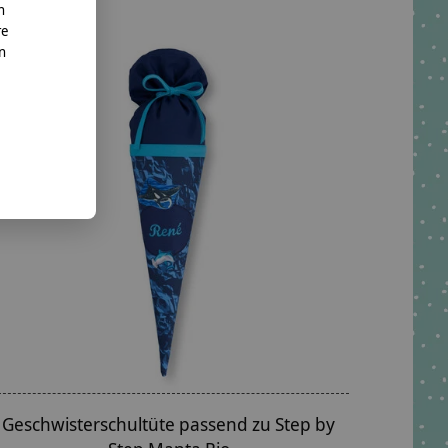
n
re
nn
Geschwisterschultüte passend zu Step by