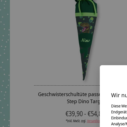
Geschwisterschultüte passend zu Step
Wir n
Step Dino Targo
Diese We
€39,90 - €54,80
Endgerät
Einbindun
*Inkl. MwSt. zzgl.
Versandkosten
Analyse/