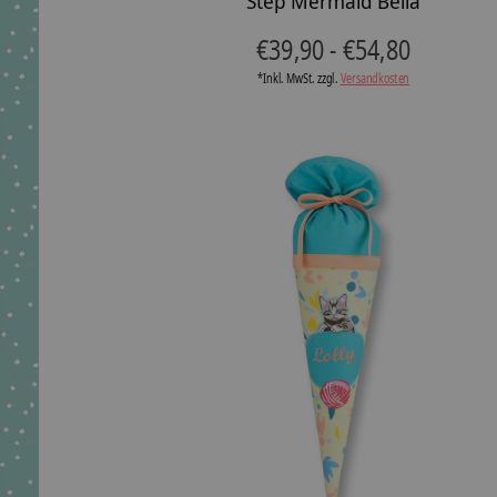
Step Mermaid Bella
€39,90 - €54,80
*Inkl. MwSt. zzgl.
Versandkosten